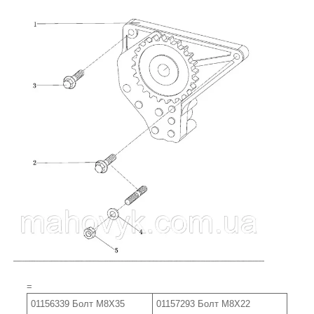
=
01156339 Болт M8X35
01157293 Болт M8X22