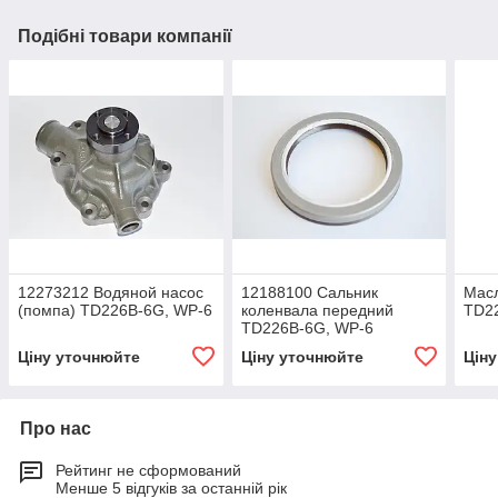
Подібні товари компанії
12273212 Водяной насос
12188100 Сальник
Мас
(помпа) TD226B-6G, WP-6
коленвала передний
TD22
TD226B-6G, WP-6
Ціну уточнюйте
Ціну уточнюйте
Цін
Про нас
Рейтинг не сформований
Менше 5 відгуків за останній рік