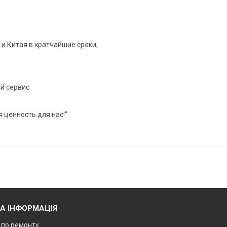
и Китая в кратчайшие сроки;
й сервис.
ность для нас!"
А ІНФОРМАЦІЯ
ї по ремонту