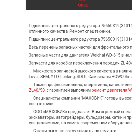
Опис
Підшипник центрального редуктора 75650319(31314) 
отличного качества. Ремонт спецтехники.
Підшипник центрального редуктора 75650319(31314) 
Весь перечень запасных частей для фронтального п
Запасные части для двигателя Weichai WD-615 в нал
Запчасти для коробки переключения передач ZL 40/
Множество запчастей высокого качества в наличии 
Lovol, SEM, YTO, Lonking, SDLG: Самосвалы HOWO Sin
Также профессионально, оперативно, качественно
ZL40/50
, с гарантией выполним
ремонт двигателя W
Специалисты компании "МАХОВИК" готовы выехать 
спецтехники.
ООО «МАХОВИК» предлагает Вам огромный спектр ус
экскаваторы, автогрейдеры, бульдозеры, катки и 
специалистами, на самом современном оборудовани
С нами выгодно сотрудничать, потому что: