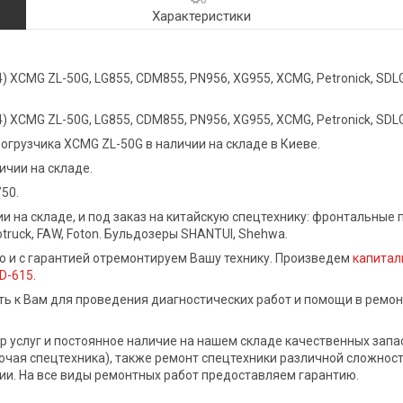
Характеристики
XCMG ZL-50G, LG855, CDM855, PN956, XG955, XCMG, Petronick, SDLG
XCMG ZL-50G, LG855, CDM855, PN956, XG955, XCMG, Petronick, SDLG
огрузчика XCMG ZL-50G в наличии на складе в Киеве.
ичии на складе.
50.
на складе, и под заказ на китайскую спецтехнику: фронтальные по
otruck, FAW, Foton. Бульдозеры SHANTUI, Shehwa.
 и с гарантией отремонтируем Вашу технику. Произведем
капитал
D-615
.
к Вам для проведения диагностических работ и помощи в ремон
луг и постоянное наличие на нашем складе качественных запасн
прочая спецтехника), также ремонт спецтехники различной сложно
и. На все виды ремонтных работ предоставляем гарантию.