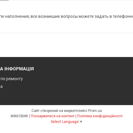
апе наполнения, все возникшие вопросы можете задать в телефон
А ІНФОРМАЦІЯ
ї по ремонту
ра
Сайт створений на маркетплейсі
Prom.ua
МАХОВИК |
Поскаржитися на контент
|
Політика конфіденційності
Select Language
▼