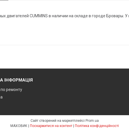
ых двигателей CUMMINS в наличии на складе в городе Бровары. У 
А ІНФОРМАЦІЯ
ї по ремонту
ра
Сайт створений на маркетплейсі
Prom.ua
МАХОВИК |
Поскаржитися на контент
|
Політика конфіденційності