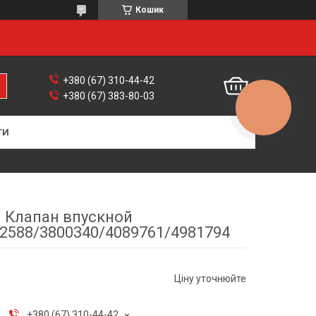
Кошик
+380 (67) 310-44-42
+380 (67) 383-80-03
КНОПКА
ЗВ'ЯЗКУ
ТИ
Клапан впускной
2588/3800340/4089761/4981794
Ціну уточнюйте
+380 (67) 310-44-42