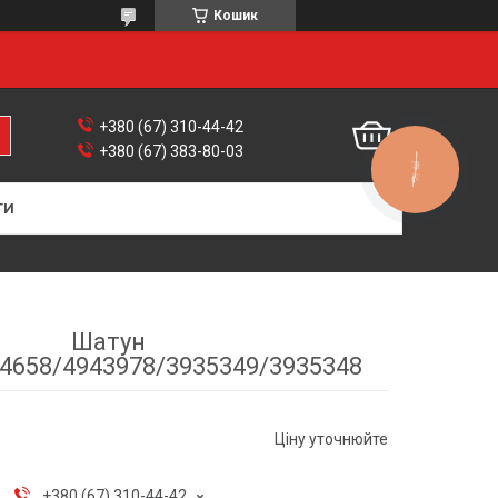
Кошик
+380 (67) 310-44-42
+380 (67) 383-80-03
КНОПКА
ЗВ'ЯЗКУ
ТИ
Шатун
4658/4943978/3935349/3935348
Ціну уточнюйте
+380 (67) 310-44-42