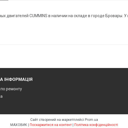
ых двигателей CUMMINS в наличии на складе в городе Бровары. У 
А ІНФОРМАЦІЯ
ї по ремонту
ра
Сайт створений на маркетплейсі
Prom.ua
МАХОВИК |
Поскаржитися на контент
|
Політика конфіденційності