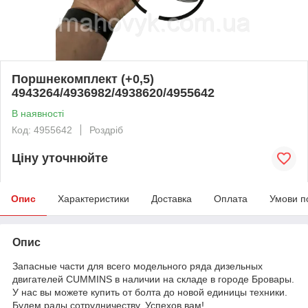
Поршнекомплект (+0,5)
4943264/4936982/4938620/4955642
В наявності
Код: 4955642
Роздріб
Ціну уточнюйте
Опис
Характеристики
Доставка
Оплата
Умови п
Опис
Запасные части для всего модельного ряда дизельных
двигателей CUMMINS в наличии на складе в городе Бровары.
У нас вы можете купить от болта до новой единицы техники.
Будем рады сотрудничеству. Успехов вам!