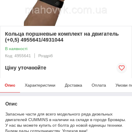
Кольца поршневые комплект на двигатель
(+0,5) 4955641/4931044
В наявності
Код: 4955641
Роздріб
Ціну уточнюйте
Опис
Характеристики
Доставка
Оплата
Умови п
Опис
Запасные части для всего модельного ряда дизельных
двигателей CUMMINS в наличии на складе в городе Бровары.
У нас вы можете купить от болта до новой единицы техники.
Будем рады сотрудничеству. Успехов вам!