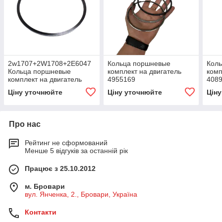
2w1707+2W1708+2E6047
Кольца поршневые
Кол
Кольца поршневые
комплект на двигатель
комп
комплект на двигатель
4955169
4089
C6121, CAT 3306
(3971297+3976339+4932801,39705
(39
Ціну уточнюйте
Ціну уточнюйте
Цін
Про нас
Рейтинг не сформований
Менше 5 відгуків за останній рік
Працює з 25.10.2012
м. Бровари
вул. Янченка, 2., Бровари, Україна
Контакти