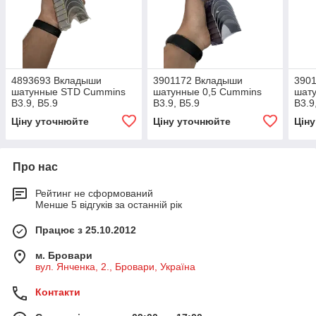
4893693 Вкладыши
3901172 Вкладыши
390
шатунные STD Cummins
шатунные 0,5 Cummins
шат
B3.9, B5.9
B3.9, B5.9
B3.9
Ціну уточнюйте
Ціну уточнюйте
Цін
Про нас
Рейтинг не сформований
Менше 5 відгуків за останній рік
Працює з 25.10.2012
м. Бровари
вул. Янченка, 2., Бровари, Україна
Контакти