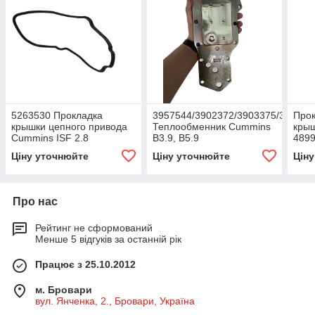
5263530 Прокладка
3957544/3902372/3903375/391194
Прок
крышки цепного привода
Теплообменник Cummins
крыш
Cummins ISF 2.8
B3.9, B5.9
4899
Ціну уточнюйте
Ціну уточнюйте
Цін
Про нас
Рейтинг не сформований
Менше 5 відгуків за останній рік
Працює з 25.10.2012
м. Бровари
вул. Янченка, 2., Бровари, Україна