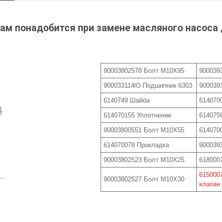
ам понадобится при замене масляного насоса 
90003802578 Болт M10X95
900039
900033114lO Подшипник 6303
900039
6140749 Шайба
614070
614070155 Уплотнение
614075
90003800551 Болт M10X55
614070
614070078 Прокладка
900039
90003802523 Болт M10X25
618000
615000
90003802527 Болт M10X30
клапан