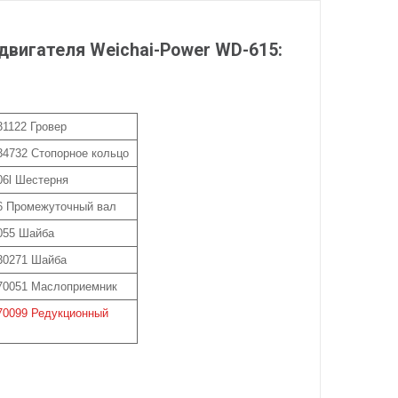
двигателя Weichai-Power WD-615:
31122 Гровер
34732 Стопорное кольцо
06l Шестерня
6 Промежуточный вал
055 Шайба
30271 Шайба
70051 Маслоприемник
70099 Редукционный