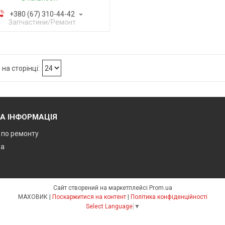
+380 (67) 310-44-42
Запчастини/Ремонт
А ІНФОРМАЦІЯ
ї по ремонту
ра
Сайт створений на маркетплейсі
Prom.ua
МАХОВИК |
Поскаржитися на контент
|
Політика конфіденційності
Select Language
▼